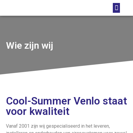
Foto’s projecten
Wie zijn wij
Cool-Summer Venlo staat
voor kwaliteit
Vanaf 2001 zijn wij gespecialiseerd in het leveren,