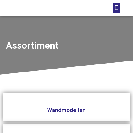
Foto’s projecten
Assortiment
Wandmodellen