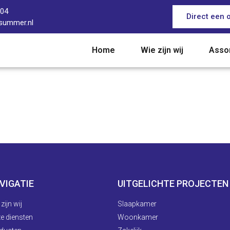
904
Direct een 
-summer.nl
Home
Wie zijn wij
Asso
VIGATIE
UITGELICHTE PROJECTEN
zijn wij
Slaapkamer
e diensten
Woonkamer