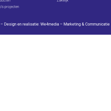
ducten
Zakelijk
o's projecten
– Design en realisatie:
We4media – Marketing & Communicatie